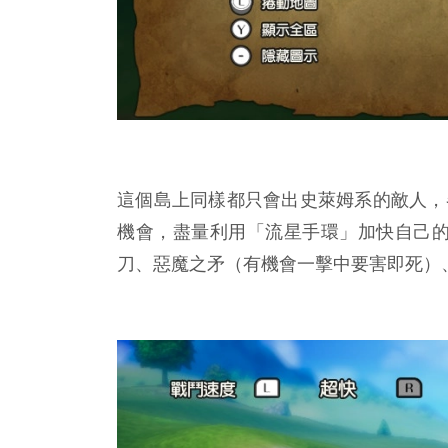
這個島上同樣都只會出史萊姆系的敵人，
機會，盡量利用「流星手環」加快自己
刀、惡魔之矛（有機會一擊中要害即死）