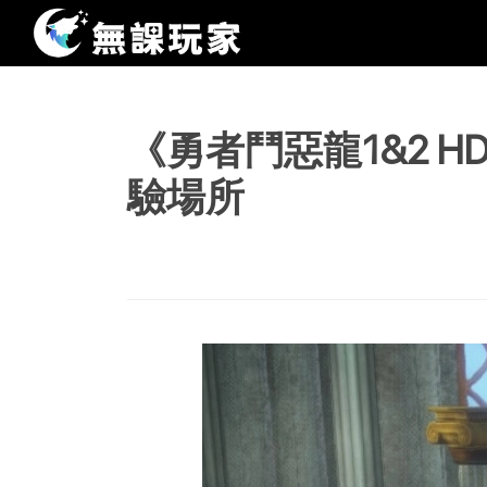
《勇者鬥惡龍1&2 
驗場所