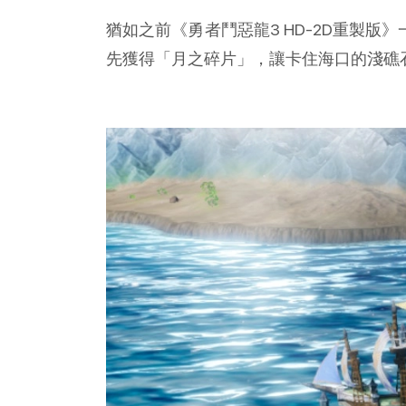
猶如之前《勇者鬥惡龍3 HD-2D重製
先獲得「月之碎片」，讓卡住海口的淺礁