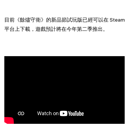
目前《餘燼守衛》的新品節試玩版已經可以在 Steam
平台上下載，遊戲預計將在今年第二季推出。