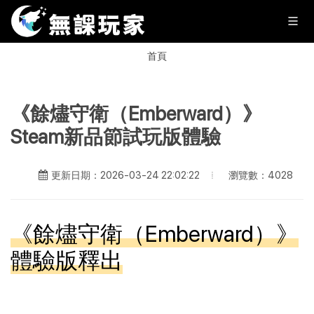
首頁
《餘燼守衛（Emberward）》
Steam新品節試玩版體驗
瀏覽數：4028
更新日期：2026-03-24 22:02:22
《餘燼守衛（Emberward）》
體驗版釋出