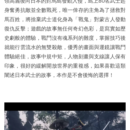
領高麗後向日本的對馬島發動入侵，島上80名武士起
身奮勇抗敵並全數戰死，唯一倖存的主角為了拯救對
馬百姓，將捨棄武士道化身為「戰鬼」對蒙古人發動
復仇反擊；遊戲的故事無任何奇幻色彩，是寫實如歷
史劇般的體驗，戰鬥沒有魂系列的難度，掌握技巧後
就能行雲流水的無雙殺敵，優秀的畫面與運鏡讓戰鬥
體驗絕佳，故事中規中矩，人物刻畫與支線讓人保有
印象，很好的緩解開放世界的重複感，如果喜歡這類
闡述日本武士的故事，本作是不會後悔的選擇！