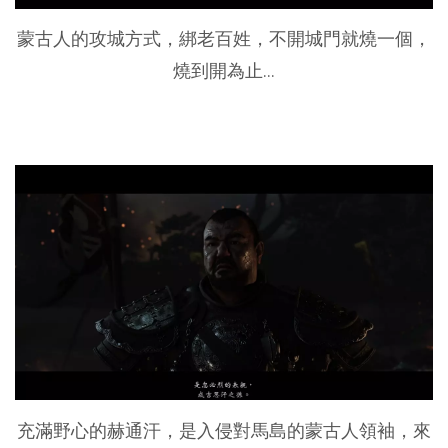
蒙古人的攻城方式，綁老百姓，不開城門就燒一個，
燒到開為止…
充滿野心的赫通汗，是入侵對馬島的蒙古人領袖，來