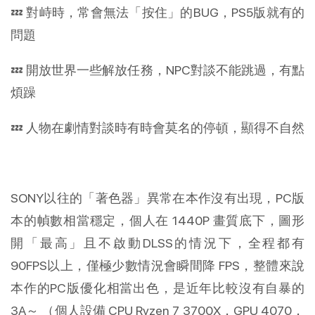
💤 對峙時，常會無法「按住」的BUG，PS5版就有的
問題
💤 開放世界一些解放任務，NPC對談不能跳過，有點
煩躁
💤 人物在劇情對談時有時會莫名的停頓，顯得不自然
SONY以往的「著色器」異常在本作沒有出現，PC版
本的幀數相當穩定，個人在 1440P 畫質底下，圖形
開「最高」且不啟動DLSS的情況下，全程都有
90FPS以上，僅極少數情況會瞬間降 FPS，整體來說
本作的PC版優化相當出色，是近年比較沒有自暴的
3A～ （個人設備 CPU Ryzen 7 3700X，GPU 4070，