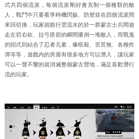
式共四個流派，每個流派剛好會克制一個種類的敵
人，戰鬥中只要看準時機閃躲、防禦並在四個流派間
來回切換，玩家就能行雲流水的於一群蒙古士兵間遊
走左切右砍、拉弓搭箭的瞬間撂倒一堆敵人，而戰鬼
的招式則結合了忍者元素，像暗殺、丟苦無、各種炸
彈等等，遊戲內的房屋有很多地方可以潛入，讓玩家
可以一聲不響的就消滅整個蒙古營地，滿足喜歡潛行
流的玩家。