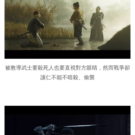
被教導武士要殺死人也要直視對方眼睛，然而戰爭卻
讓仁不能不暗殺、偷襲