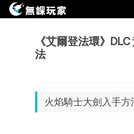
《艾爾登法環》DLC
法
火焰騎士大劍入手方