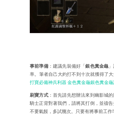
事前準備
：建議先裝備好「
銀色糞金龜
」
率。筆者自己大約打不到十次就獲得了大
打寶必備神兵利器 金色糞金龜銀色糞金
刷寶方式
：首先請先想辦法來到幽影城的
騎士正背對著我們，請將其打倒，並禱告
不要氣餒，多試幾次。只要有將事前工作