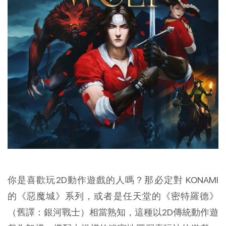
你是喜歡玩2D動作遊戲的人嗎？那必定對 KONAMI
的《惡魔城》系列，或者是任天堂的《密特羅德》
（舊譯：銀河戰士）相當熟知，這種以2D傳統動作遊