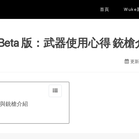
首頁
Wuk
eta 版：武器使用心得 銃槍
更新日
驗與銃槍介紹