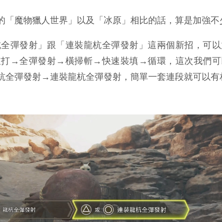
的「魔物獵人世界」以及「冰原」相比的話，算是加強不
杭全彈發射」跟「連裝龍杭全彈發射」這兩個新招，可以
敲打→全彈發射→橫掃斬→快速裝填→循環，這次我們可
杭全彈發射→連裝龍杭全彈發射，簡單一套連段就可以有