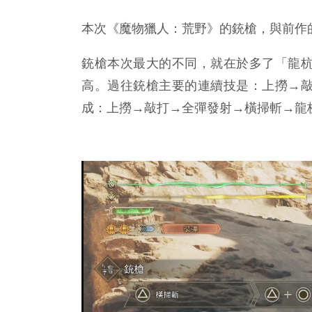
本次《魔物獵人：荒野》的銃槍，與前作
銃槍本次最大的不同，就在於多了「龍
高。過往銃槍主要的連續技是：上撈→
成：上撈→敲打→全彈發射→橫掃斬→龍