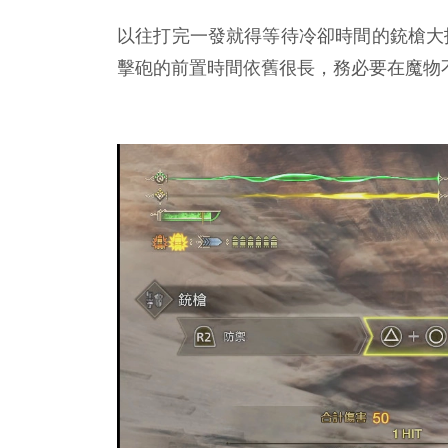
以往打完一發就得等待冷卻時間的銃槍大
擊砲的前置時間依舊很長，務必要在魔物