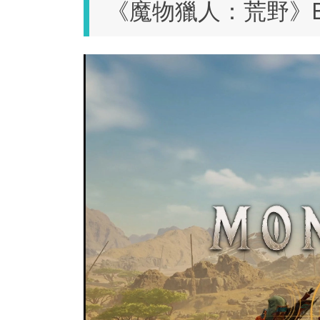
《魔物獵人：荒野》B