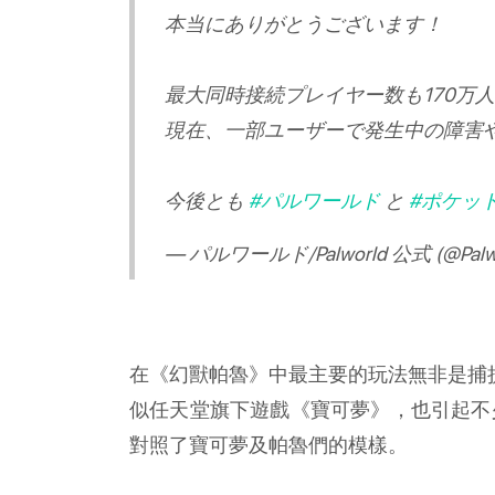
本当にありがとうございます！
最大同時接続プレイヤー数も170万
現在、一部ユーザーで発生中の障害
今後とも
#パルワールド
と
#ポケッ
— パルワールド/Palworld 公式 (@Palwo
在《幻獸帕魯》中最主要的玩法無非是捕
似任天堂旗下遊戲《寶可夢》，也引起不
對照了寶可夢及帕魯們的模樣。