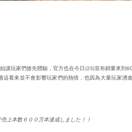
售並開始讓玩家們搶先體驗，官方也在今日(23)宣布銷量來到
不過這看來並不會影響玩家們的熱情，也因為大量玩家湧
で売上本数６００万本達成しました！！