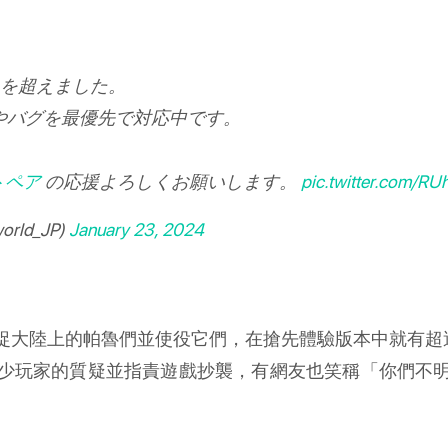
人を超えました。
やバグを最優先で対応中です。
トペア
の応援よろしくお願いします。
pic.twitter.com/R
rld_JP)
January 23, 2024
捉大陸上的帕魯們並使役它們，在搶先體驗版本中就有超過
少玩家的質疑並指責遊戲抄襲，有網友也笑稱「你們不