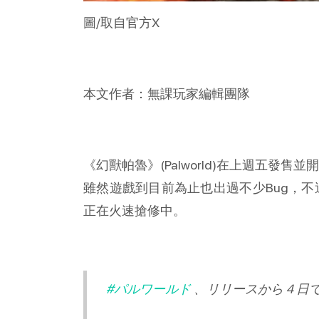
圖/取自官方X
本文作者：無課玩家編輯團隊
《幻獸帕魯》(Palworld)在上週五發
雖然遊戲到目前為止也出過不少Bug，
正在火速搶修中。
#パルワールド
、リリースから４日