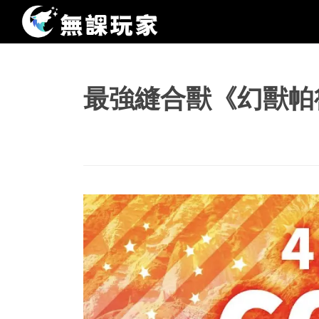
最強縫合獸《幻獸帕魯