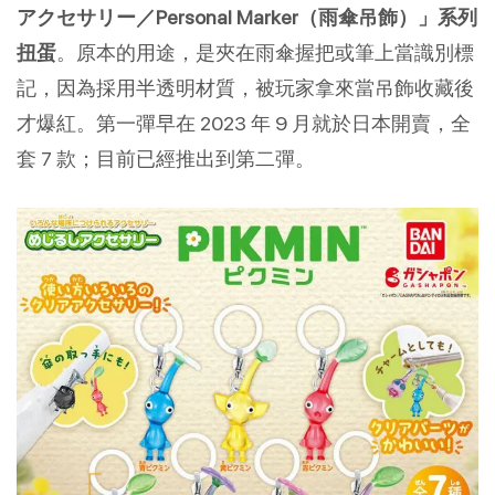
アクセサリー／Personal Marker（雨傘吊飾）」系列
扭蛋
。原本的用途，是夾在雨傘握把或筆上當識別標
記，因為採用半透明材質，被玩家拿來當吊飾收藏後
才爆紅。第一彈早在 2023 年 9 月就於日本開賣，全
套 7 款；目前已經推出到第二彈。