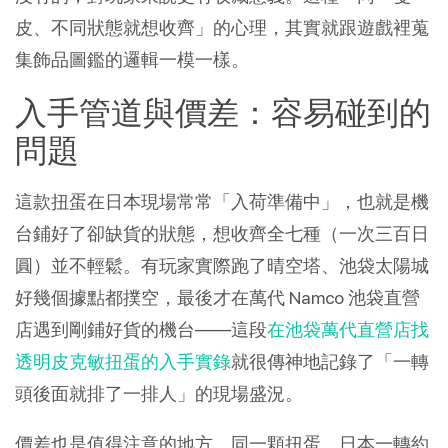
皮、不同狀態就想收齊」的心理，其實就跟遊戲裡蒐
集飾品圖鑑的邏輯一模一樣。
入手管道與價差：容易碰到的
問題
這款扭蛋在日本現場常常「入荷準備中」，也就是機
台鋪好了卻缺貨的狀態，想收齊全七種（一次三百日
圓）並不輕鬆。有玩家實際跑了晴空塔、池袋太陽城
好幾個據點都撲空，最後才在萬代 Namco 池袋直營
店遇到剛鋪好貨的機台——這段
在池袋萬代直營店找
透明皮克敏扭蛋的入手實錄
就很傳神地記錄了「一轉
頭後面就排了一排人」的現場盛況。
價差也是值得注意的地方。同一顆扭蛋，日本一轉約 