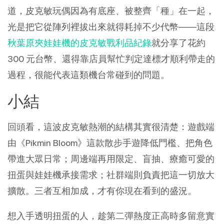
道，皮克敏玩偶因為有底座、被整齊「種」在一起，
光是把它從陣列裡拔出來就得耗掉不少代幣——這段
秋葉原夾娃娃機的皮克敏戰利品紀錄
就分享了花約 
300 元台幣、還得靠店員幫忙判定達標才順利帶走的
過程，很能代表這類機台常碰到的問題。
小結
回頭看，這波皮克敏熱潮的結構其實很清楚：遊戲端
由《Pikmin Bloom》這款散步手遊降低門檻、把角色
帶進大眾日常；周邊端再用限定、盲抽、療癒可愛的
扭蛋與娃娃機承接需求；社群端則負責把這一切放大
擴散。三者互相加成，才有你現在看到的盛況。
想入手透明扭蛋的人，趁第二彈熱度正高時多留意實