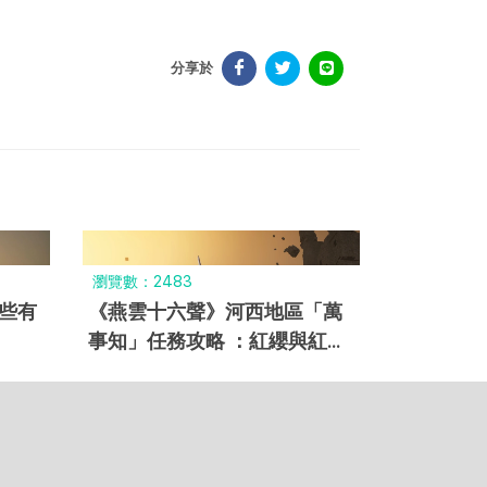
分享於
瀏覽數：2483
些有
《燕雲十六聲》河西地區「萬
事知」任務攻略 ：紅纓與紅纓
、魂兮歸兮任務解法