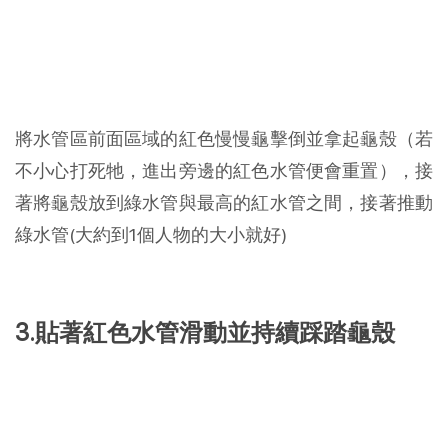
將水管區前面區域的紅色慢慢龜擊倒並拿起龜殼（若
不小心打死牠，進出旁邊的紅色水管便會重置），接
著將龜殼放到綠水管與最高的紅水管之間，接著推動
綠水管(大約到1個人物的大小就好)
3.貼著紅色水管滑動並持續踩踏龜殼