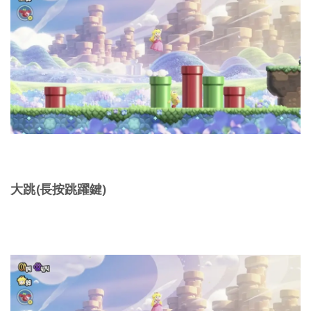
大跳(長按跳躍鍵)