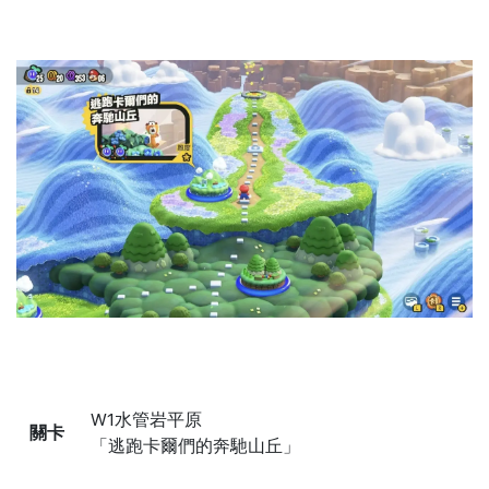
W1水管岩平原
關卡
「逃跑卡爾們的奔馳山丘」