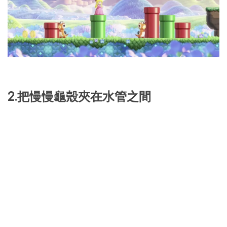
2.把慢慢龜殼夾在水管之間