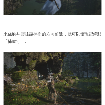
乘坐觔斗雲往該棵樹的方向前進，就可以發現記錄點
「捕螂汀」。