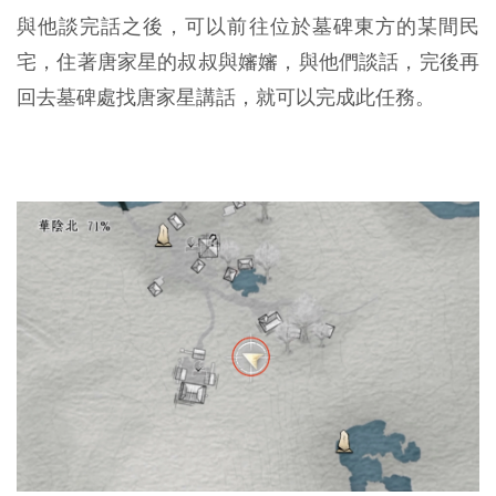
與他談完話之後，可以前往位於墓碑東方的某間民
宅，住著唐家星的叔叔與嬸嬸，與他們談話，完後再
回去墓碑處找唐家星講話，就可以完成此任務。