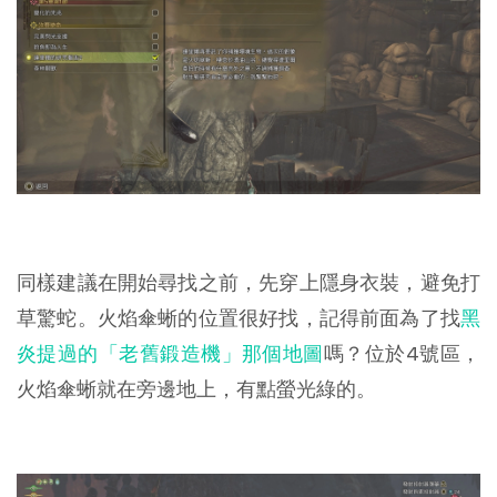
同樣建議在開始尋找之前，先穿上隱身衣裝，避免打
草驚蛇。火焰傘蜥的位置很好找，記得前面為了找
黑
炎提過的「老舊鍛造機」那個地圖
嗎？位於4號區，
火焰傘蜥就在旁邊地上，有點螢光綠的。