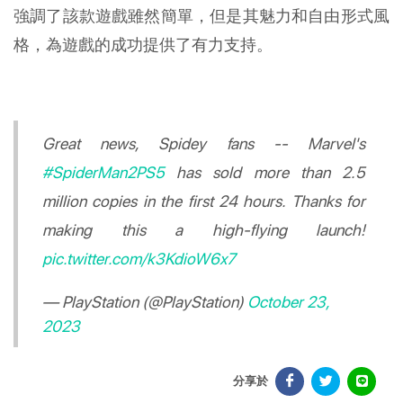
強調了該款遊戲雖然簡單，但是其魅力和自由形式風
格，為遊戲的成功提供了有力支持。
Great news, Spidey fans -- Marvel's
#SpiderMan2PS5
has sold more than 2.5
million copies in the first 24 hours. Thanks for
making this a high-flying launch!
pic.twitter.com/k3KdioW6x7
— PlayStation (@PlayStation)
October 23,
2023
分享於